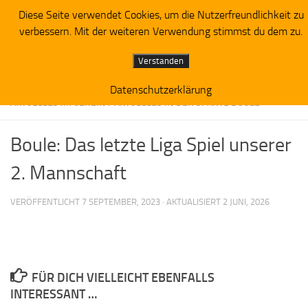
Diese Seite verwendet Cookies, um die Nutzerfreundlichkeit zu
Zum Inhalt springen
verbessern. Mit der weiteren Verwendung stimmst du dem zu.
Verstanden
Datenschutzerklärung
AKTUELLES IM VEREIN
/
AKTUELLES IN DER SPARTE BOULE
Boule: Das letzte Liga Spiel unserer
2. Mannschaft
VERÖFFENTLICHT
7 SEPTEMBER, 2023
· AKTUALISIERT
2 JUNI, 2026
FÜR DICH VIELLEICHT EBENFALLS
INTERESSANT …