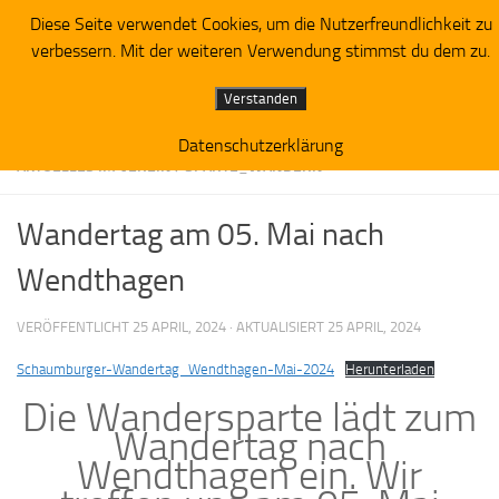
Diese Seite verwendet Cookies, um die Nutzerfreundlichkeit zu
Zum Inhalt springen
verbessern. Mit der weiteren Verwendung stimmst du dem zu.
Verstanden
Datenschutzerklärung
AKTUELLES IM VEREIN
/
SPARTE_WANDERN
Wandertag am 05. Mai nach
Wendthagen
VERÖFFENTLICHT
25 APRIL, 2024
· AKTUALISIERT
25 APRIL, 2024
Schaumburger-Wandertag_Wendthagen-Mai-2024
Herunterladen
Die Wandersparte lädt zum
Wandertag nach
Wendthagen ein. Wir