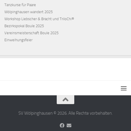
Tanzkurse für Paare
Wölpinghausen wandert 2025
Workshop Liebscher & Bracht und TriloChi®
Bezirkspokal Boule 2025
Vereinsmeisterschaft Boule 2025
Einweihungsfeier
SV Wölpinghausen © 2026. Alle Rechte vorbehalten.